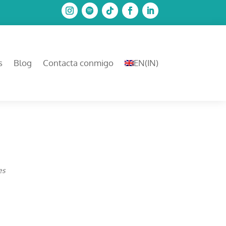
s
Blog
Contacta conmigo
EN
(
IN
)
es