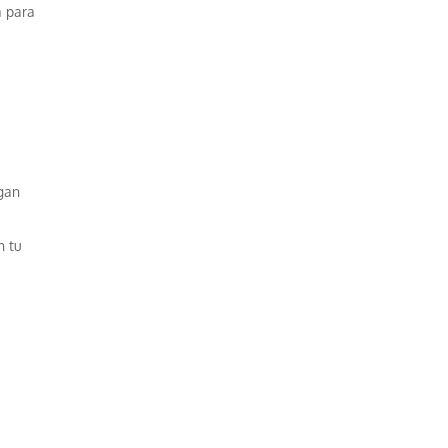
a para
igan
n tu