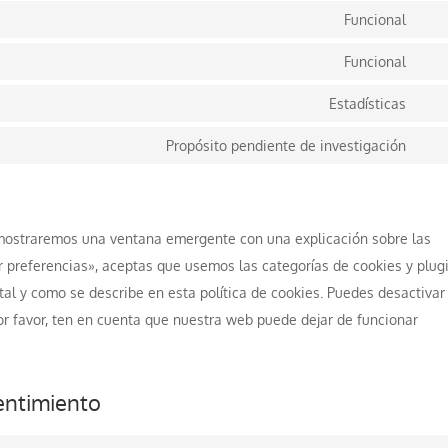
Funcional
Con
to
Funcional
Con
serv
to
Estadísticas
wor
Con
serv
to
Propósito pendiente de investigación
wpm
Con
serv
to
goo
serv
anal
 mostraremos una ventana emergente con una explicación sobre las
vari
 preferencias», aceptas que usemos las categorías de cookies y plug
al y como se describe en esta política de cookies. Puedes desactivar
por favor, ten en cuenta que nuestra web puede dejar de funcionar
sentimiento