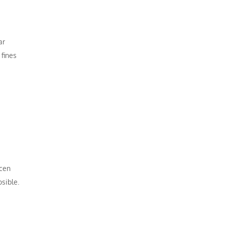
ar
 fines
acen
sible.