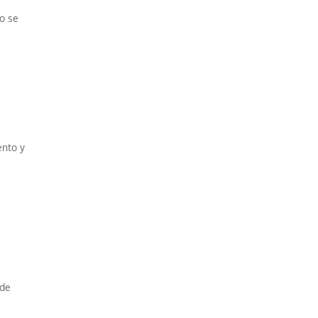
o se
ento y
 de