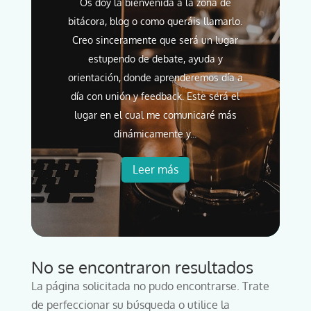
Os doy la bienvenida a la zona de
bitácora, blog o como queráis llamarlo.
Creo sinceramente que será un lugar
estupendo de debate, ayuda y
orientación, donde aprenderemos día a
día con unión y feedback. Este será el
lugar en el cual me comunicaré más
dinámicamente y...
Leer más
No se encontraron resultados
La página solicitada no pudo encontrarse. Trate
de perfeccionar su búsqueda o utilice la