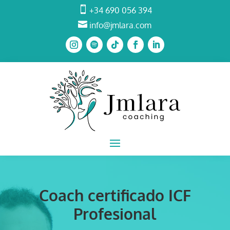

+34 690 056 394

info@jmlara.com
Coach certificado ICF
Profesional